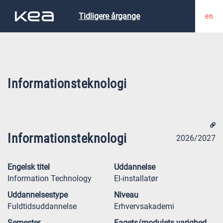
en
Tidligere årgange
Informationsteknologi
Informationsteknologi
2026/2027
Engelsk titel
Uddannelse
Information Technology
El-installatør
Uddannelsestype
Niveau
Fuldtidsuddannelse
Erhvervsakademi
Semester
Fagets/modulets varighed