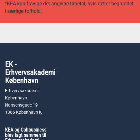
*KEA kan fravige det angivne timetal, hvis det er begrundet
i særlige forhold.
EK -
Erhvervsakademi
København
Erhvervsakademi
København
Nansensgade 19
1366 København K
KEA og Cphbusiness
blev lagt sammen til