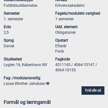
Fuldtidsuddannelse
Erhvervsakademi
Semester
Fagets/modulets varighed
1. semester
1 semester
Ects
Udd. element
2,5
Obligatorisk
Sprog
Opstart
Dansk
Efterår
Forår
Studiested
Fagkode
Lygten 16, København NV
4511145 / 4064-10147 /
4064-10155
Fag- /modulansvarlig
Lasse Winther Jakobsen
Fold alle ud
Formål og læringsmål