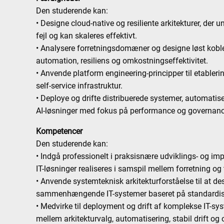
Den studerende kan:
• Designe cloud-native og resiliente arkitekturer, der u
fejl og kan skaleres effektivt.
• Analysere forretningsdomæner og designe løst koble
automation, resiliens og omkostningseffektivitet.
• Anvende platform engineering-principper til etabler
self-service infrastruktur.
• Deploye og drifte distribuerede systemer, automatise
AI-løsninger med fokus på performance og governan
Kompetencer
Den studerende kan:
• Indgå professionelt i praksisnære udviklings- og i
IT-løsninger realiseres i samspil mellem forretning og
• Anvende systemteknisk arkitekturforståelse til at de
sammenhængende IT-systemer baseret på standardiser
• Medvirke til deployment og drift af komplekse IT-sy
mellem arkitekturvalg, automatisering, stabil drift og