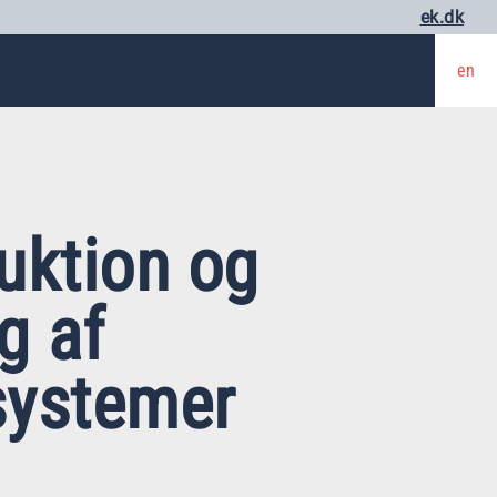
ek.dk
en
uktion og
g af
systemer