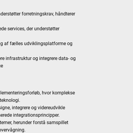
nderstøtter forretningskrav, håndterer
de services, der understøtter
ing af fælles udviklingsplatforme og
re infrastruktur og integrere data- og
ce
mplementeringsforløb, hvor komplekse
 teknologi.
signe, integrere og videreudvikle
ede integrationsprincipper.
stemer, herunder forstå samspillet
 overvågning.