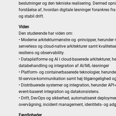
beslutninger og den tekniske realisering. Dermed op
forståelse af, hvordan digitale løsninger forankres fra
og stabil drift.
Viden
Den studerende har viden om:
• Moderne arkitekturmønstre og -principper, herunder m
serverless og cloud-native arkitekturer samt kvalite
resiliens og observability.
• Dataplatforme og AI i cloud-baserede arkitekturer, he
databehandling og integration af AI/ML-løsninger
• Platform- og containerbaserede teknologier, herunder 
til-service-kommunikation samt høj tilgængelighed og
• Distribuerede systemer og integration, herunder AP
event-baseret integration og datakonsistens.
• Drift, DevOps og sikkerhed, automatiseret deploymen
overvågning, incident management, identitets- og a
Færdigheder