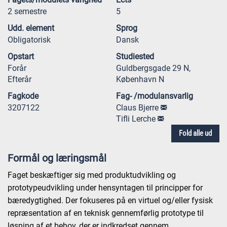
2 semestre
5
Udd. element
Sprog
Obligatorisk
Dansk
Opstart
Studiested
Forår
Guldbergsgade 29 N,
Efterår
København N
Fagkode
Fag- /modulansvarlig
3207122
Claus Bjerre
Tifli Lerche
Fold alle ud
Formål og læringsmål
Faget beskæftiger sig med produktudvikling og
prototypeudvikling under hensyntagen til principper for
bæredygtighed. Der fokuseres på en virtuel og/eller fysisk
repræsentation af en teknisk gennemførlig prototype til
løsning af et behov, der er indkredset gennem