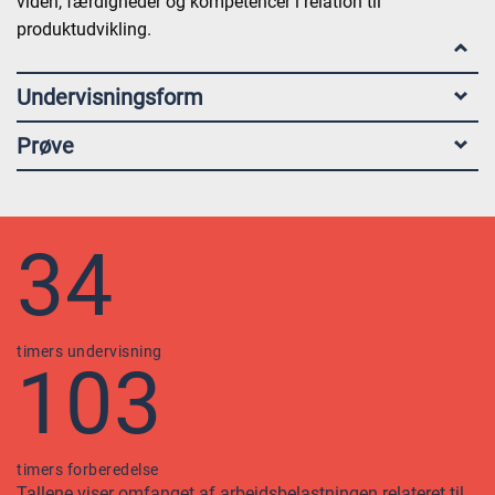
viden, færdigheder og kompetencer i relation til
produktudvikling.
Undervisningsform
Prøve
34
timers undervisning
103
timers forberedelse
Tallene viser omfanget af arbejdsbelastningen relateret til